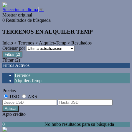
Seleccionar idioma
▼
Mostrar original
0 Resultados de búsqueda
TERRENOS EN ALQUILER TEMP
Inicio
>
Terrenos
>
Alquiler-Temp
> Resultados
Ordenar por
Filtrar
(2)
Filtrar
(2)
Filtros Activos
Terrenos
Alquiler-Temp
Precios
USD
ARS
Aplicar
Apto crédito
0
No hubo resultados para su búsqueda