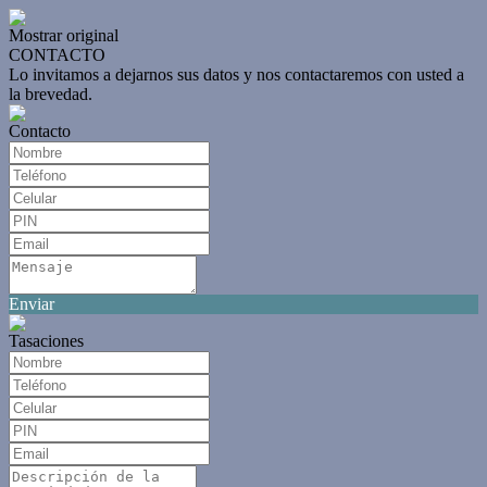
Mostrar original
CONTACTO
Lo invitamos a dejarnos sus datos y nos contactaremos con usted a
la brevedad.
Contacto
Enviar
Tasaciones