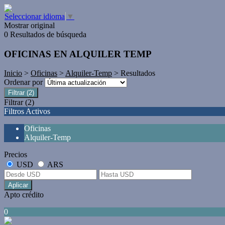
Seleccionar idioma
▼
Mostrar original
0 Resultados de búsqueda
OFICINAS EN ALQUILER TEMP
Inicio
>
Oficinas
>
Alquiler-Temp
> Resultados
Ordenar por
Filtrar
(2)
Filtrar
(2)
Filtros Activos
Oficinas
Alquiler-Temp
Precios
USD
ARS
Aplicar
Apto crédito
0