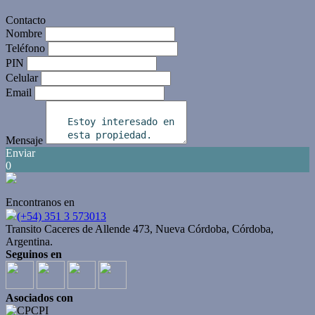
Contacto
Nombre
Teléfono
PIN
Celular
Email
Mensaje
Enviar
0
Encontranos en
(+54) 351 3 573013
Transito Caceres de Allende 473, Nueva Córdoba, Córdoba,
Argentina.
Seguinos en
Asociados con