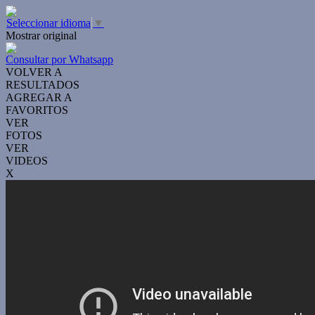
Seleccionar idioma
▼
Mostrar original
Consultar por Whatsapp
VOLVER A
RESULTADOS
AGREGAR A
FAVORITOS
VER
FOTOS
VER
VIDEOS
X