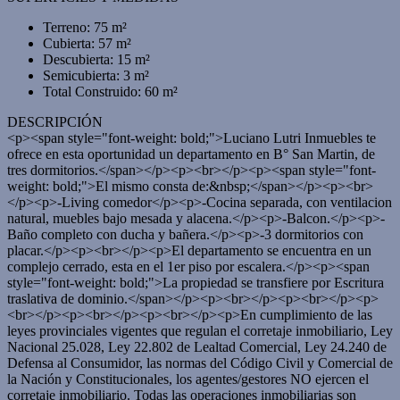
Terreno: 75 m²
Cubierta: 57 m²
Descubierta: 15 m²
Semicubierta: 3 m²
Total Construido: 60 m²
DESCRIPCIÓN
<p><span style="font-weight: bold;">Luciano Lutri Inmuebles te
ofrece en esta oportunidad un departamento en B° San Martin, de
tres dormitorios.</span></p><p><br></p><p><span style="font-
weight: bold;">El mismo consta de:&nbsp;</span></p><p><br>
</p><p>-Living comedor</p><p>-Cocina separada, con ventilacion
natural, muebles bajo mesada y alacena.</p><p>-Balcon.</p><p>-
Baño completo con ducha y bañera.</p><p>-3 dormitorios con
placar.</p><p><br></p><p>El departamento se encuentra en un
complejo cerrado, esta en el 1er piso por escalera.</p><p><span
style="font-weight: bold;">La propiedad se transfiere por Escritura
traslativa de dominio.</span></p><p><br></p><p><br></p><p>
<br></p><p><br></p><p><br></p><p>En cumplimiento de las
leyes provinciales vigentes que regulan el corretaje inmobiliario, Ley
Nacional 25.028, Ley 22.802 de Lealtad Comercial, Ley 24.240 de
Defensa al Consumidor, las normas del Código Civil y Comercial de
la Nación y Constitucionales, los agentes/gestores NO ejercen el
corretaje inmobiliario. Todas las operaciones inmobiliarias son