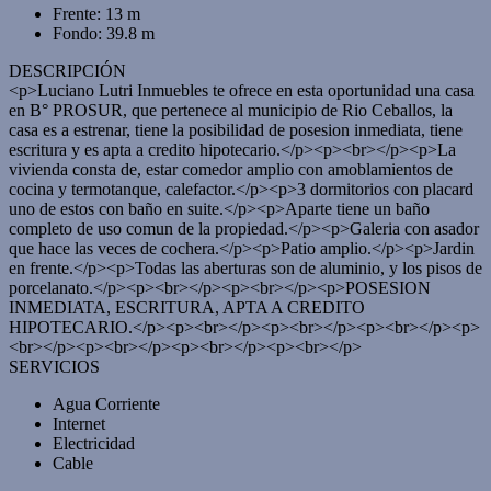
Frente: 13 m
Fondo: 39.8 m
DESCRIPCIÓN
<p>Luciano Lutri Inmuebles te ofrece en esta oportunidad una casa
en B° PROSUR, que pertenece al municipio de Rio Ceballos, la
casa es a estrenar, tiene la posibilidad de posesion inmediata, tiene
escritura y es apta a credito hipotecario.</p><p><br></p><p>La
vivienda consta de, estar comedor amplio con amoblamientos de
cocina y termotanque, calefactor.</p><p>3 dormitorios con placard
uno de estos con baño en suite.</p><p>Aparte tiene un baño
completo de uso comun de la propiedad.</p><p>Galeria con asador
que hace las veces de cochera.</p><p>Patio amplio.</p><p>Jardin
en frente.</p><p>Todas las aberturas son de aluminio, y los pisos de
porcelanato.</p><p><br></p><p><br></p><p>POSESION
INMEDIATA, ESCRITURA, APTA A CREDITO
HIPOTECARIO.</p><p><br></p><p><br></p><p><br></p><p>
<br></p><p><br></p><p><br></p><p><br></p>
SERVICIOS
Agua Corriente
Internet
Electricidad
Cable