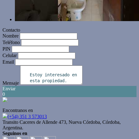
Contacto
Nombre
Teléfono
PIN
Celular
Email
Mensaje
Enviar
0
Encontranos en
(+54) 351 3 573013
Transito Caceres de Allende 473, Nueva Córdoba, Córdoba,
Argentina.
Seguinos en